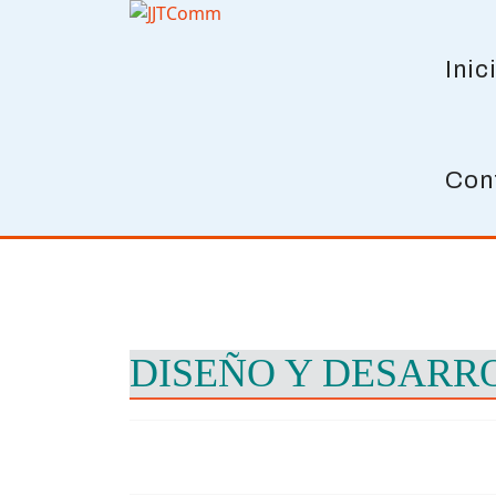
Inic
Con
DISEÑO Y DESARR