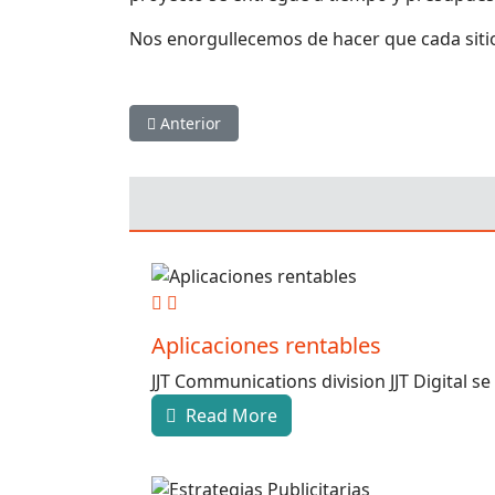
Nos enorgullecemos de hacer que cada siti
Artículo anterior: Publicidad y Marketing
Anterior
Aplicaciones rentables
JJT Communications division JJT Digital se
Read More