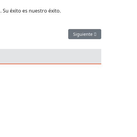
Su éxito es nuestro éxito.
Artículo siguiente: Diseño Gráf
Siguiente